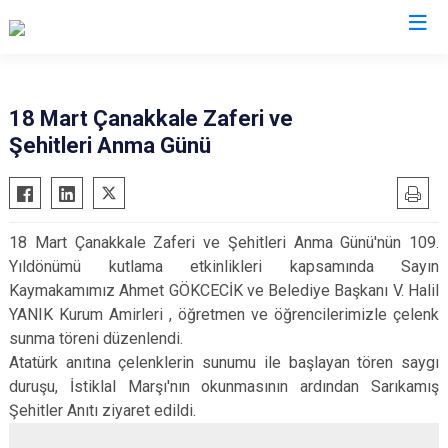
Erzurum
18 Mart Çanakkale Zaferi ve
Şehitleri Anma Günü
Aşkale
Oltu
Çat
Olur
Hınıs
Pasinler
18 Mart Çanakkale Zaferi ve Şehitleri Anma Günü'nün 109.
Horasan
Pazaryolu
Yıldönümü kutlama etkinlikleri kapsamında Sayın
Aziziye
Şenkaya
Kaymakamımız Ahmet GÖKCECİK ve Belediye Başkanı V. Halil
İspir
Tekman
YANIK Kurum Amirleri , öğretmen ve öğrencilerimizle çelenk
sunma töreni düzenlendi.
Karaçoban
Tortum
Atatürk anıtına çelenklerin sunumu ile başlayan tören saygı
Karayazı
Uzundere
duruşu, İstiklal Marşı'nın okunmasının ardından Sarıkamış
Köprüköy
Palandöken
Şehitler Anıtı ziyaret edildi.
Narman
Yakutiye