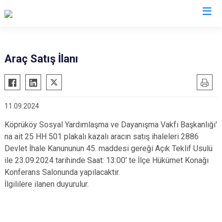
Erzurum
Araç Satış İlanı
Aşkale
Oltu
Çat
Olur
11.09.2024
Hınıs
Pasinler
Horasan
Pazaryolu
Köprüköy Sosyal Yardımlaşma ve Dayanışma Vakfı Başkanlığı'
na ait 25 HH 501 plakalı kazalı aracın satış ihaleleri 2886
Aziziye
Şenkaya
Devlet İhale Kanununun 45. maddesi gereği Açık Teklif Usulü
İspir
Tekman
ile 23.09.2024 tarihinde Saat: 13:00' te İlçe Hükümet Konağı
Karaçoban
Tortum
Konferans Salonunda yapılacaktır.
İlgililere ilanen duyurulur.
Karayazı
Uzundere
Köprüköy
Palandöken
Narman
Yakutiye